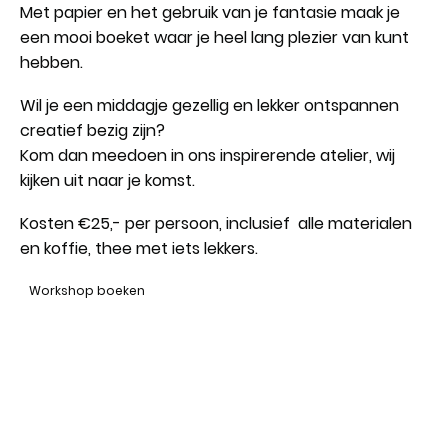
Met papier en het gebruik van je fantasie maak je
een mooi boeket waar je heel lang plezier van kunt
hebben.
Wil je een middagje gezellig en lekker ontspannen
creatief bezig zijn?
Kom dan meedoen in ons inspirerende atelier, wij
kijken uit naar je komst.
Kosten €25,- per persoon, inclusief alle materialen
en koffie, thee met iets lekkers.
Workshop boeken
© Atelier Burgh. | Design by KS
Algemene voorwaarden
|
Privacy van gegevens